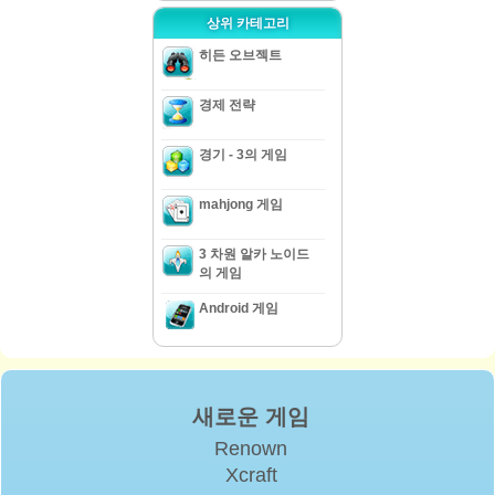
상위 카테고리
히든 오브젝트
경제 전략
경기 - 3의 게임
mahjong 게임
3 차원 알카 노이드
의 게임
Android 게임
새로운 게임
Renown
Xcraft