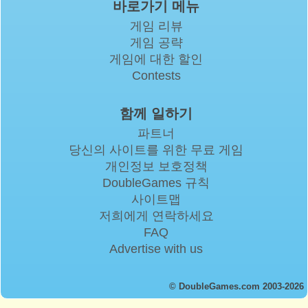
바로가기 메뉴
게임 리뷰
게임 공략
게임에 대한 할인
Contests
함께 일하기
파트너
당신의 사이트를 위한 무료 게임
개인정보 보호정책
DoubleGames 규칙
사이트맵
저희에게 연락하세요
FAQ
Advertise with us
© DoubleGames.com 2003-2026