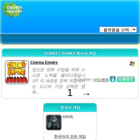
DONKEY GAMES 회사의 게임
Cinema Empire
당신은 영화 사업을 위해 스
스로 노력을 올리시겠습니
4, October /
다운로드
어드벤쳐
까? 이 새로운 전략 게임에서
는 도시의 가장 강력한 영
1
→
화...
한국어 게임
ANVIL
한국어의 모든 게임