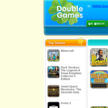
Hidden Expe
예:
멀티 플레이어
Top Games
Minecraft
Dark Strokes:
The Legend of
Snow Kingdom.
Collector's
Edition
Jewel Quest
Mysteries: The
Seventh Gate
Arma 3