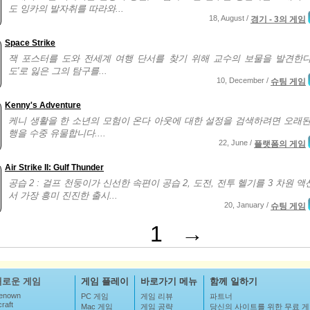
도 잉카의 발자취를 따라와...
18, August /
경기 - 3의 게임
Space Strike
잭 포스터를 도와 전세계 여행 단서를 찾기 위해 교수의 보물을 발견한다
도'로 잃은 그의 탐구를...
10, December /
슈팅 게임
Kenny's Adventure
케니 생활을 한 소년의 모험이 온다 아웃에 대한 설정을 검색하려면 오래된
행을 수중 유물합니다....
22, June /
플랫폼의 게임
Air Strike II: Gulf Thunder
공습 2 : 걸프 천둥이가 신선한 속편이 공습 2, 도전, 전투 헬기를 3 차원 
서 가장 흥미 진진한 출시...
20, January /
슈팅 게임
1
→
새로운 게임
게임 플레이
바로가기 메뉴
함께 일하기
enown
PC 게임
게임 리뷰
파트너
raft
Mac 게임
게임 공략
당신의 사이트를 위한 무료 