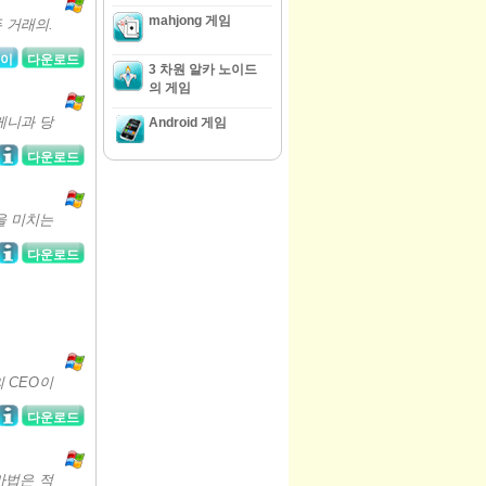
mahjong 게임
든 거래의.
이
다운로드
3 차원 알카 노이드
의 게임
케니과 당
Android 게임
다운로드
을 미치는
다운로드
 CEO이
다운로드
마법은 적