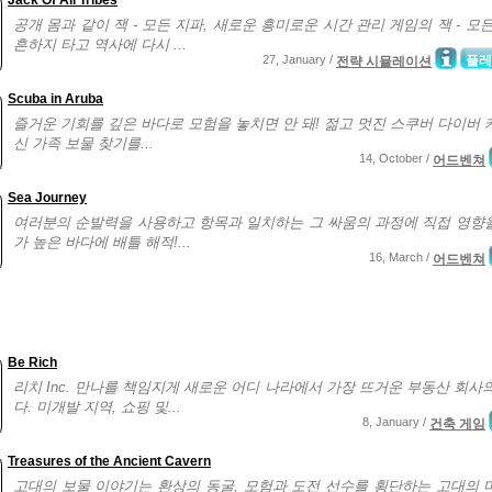
Jack Of All Tribes
공개 몸과 같이 잭 - 모든 지파, 새로운 흥미로운 시간 관리 게임의 잭 - 모
흔하지 타고 역사에 다시 ...
27, January /
플레
전략 시뮬레이션
Scuba in Aruba
즐거운 기회를 깊은 바다로 모험을 놓치면 안 돼! 젊고 멋진 스쿠버 다이버 
신 가족 보물 찾기를...
14, October /
어드벤쳐
Sea Journey
여러분의 순발력을 사용하고 항목과 일치하는 그 싸움의 과정에 직접 영향
가 높은 바다에 배틀 해적!...
16, March /
어드벤쳐
Be Rich
리치 Inc. 만나를 책임지게 새로운 어디 나라에서 가장 뜨거운 부동산 회사의
다. 미개발 지역, 쇼핑 및...
8, January /
건축 게임
Treasures of the Ancient Cavern
고대의 보물 이야기는 환상의 동굴, 모험과 도전 선수를 횡단하는 고대의 