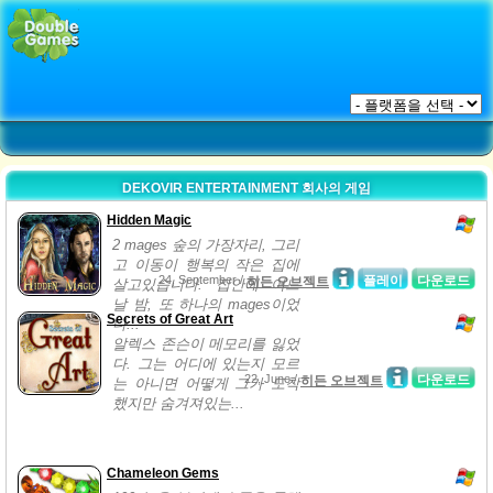
DEKOVIR ENTERTAINMENT 회사의 게임
Hidden Magic
2 mages 숲의 가장자리, 그리
고 이동이 행복의 작은 집에
24, September /
플레이
다운로드
히든 오브젝트
살고있습니다. 집안에 어느
날 밤, 또 하나의 mages이었
Secrets of Great Art
다...
알렉스 존슨이 메모리를 잃었
다. 그는 어디에 있는지 모르
22, June /
다운로드
히든 오브젝트
는 아니면 어떻게 그가 도착
했지만 숨겨져있는...
Chameleon Gems