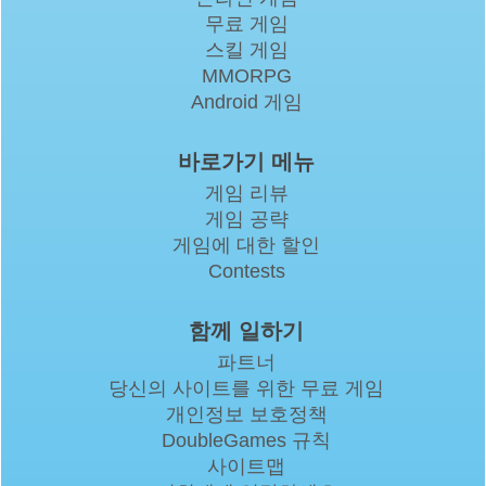
무료 게임
스킬 게임
MMORPG
Android 게임
바로가기 메뉴
게임 리뷰
게임 공략
게임에 대한 할인
Contests
함께 일하기
파트너
당신의 사이트를 위한 무료 게임
개인정보 보호정책
DoubleGames 규칙
사이트맵