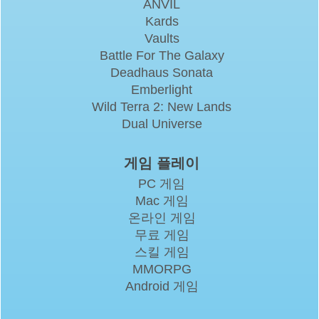
ANVIL
Kards
Vaults
Battle For The Galaxy
Deadhaus Sonata
Emberlight
Wild Terra 2: New Lands
Dual Universe
게임 플레이
PC 게임
Mac 게임
온라인 게임
무료 게임
스킬 게임
MMORPG
Android 게임