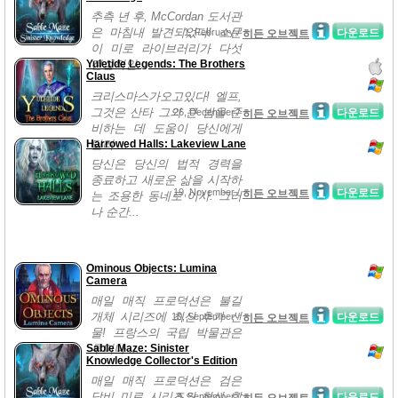
추측 년 후, McCordan 도서관
은 마침내 발견되었다! 소문
1, February /
다운로드
히든 오브젝트
이 미로 라이브러리가 다섯
Yuletide Legends: The Brothers
전설적인...
Claus
크리스마스가오고있다! 엘프,
그것은 산타 그의 큰 밤을 준
26, December /
다운로드
히든 오브젝트
비하는 데 도움이 당신에게
Harrowed Halls: Lakeview Lane
달려 ...
당신은 당신의 법적 경력을
종료하고 새로운 삶을 시작하
19, November /
다운로드
히든 오브젝트
는 조용한 동네로 이사. 그러
나 순간...
Ominous Objects: Lumina
Camera
매일 매직 프로덕션은 불길
개체 시리즈에 최신 추가 선
10, September /
다운로드
히든 오브젝트
물! 프랑스의 국립 박물관은
Sable Maze: Sinister
루미나 ...
Knowledge Collector's Edition
매일 매직 프로덕션은 검은
담비 미로 시리즈의 최신 할
9, September /
다운로드