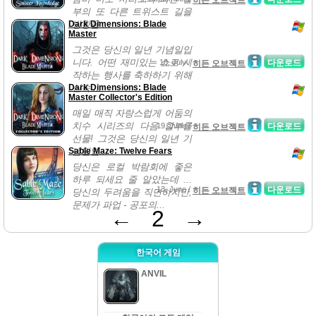
히든 오브젝트
부의 또 다른 트위스트 길을
Dark Dimensions: Blade
방황을 ...
Master
그것은 당신의 일년 기념일입
니다. 어떤 재미있는 쇼로 시
18, July /
다운로드
히든 오브젝트
작하는 행사를 축하하기 위해
Dark Dimensions: Blade
신속 ...
Master Collector's Edition
매일 매직 자랑스럽게 어둠의
치수 시리즈의 다음 할부를
19, June /
다운로드
히든 오브젝트
선물! 그것은 당신의 일년 기
Sable Maze: Twelve Fears
념일입...
당신은 로컬 박람회에 좋은
하루 되세요 줄 알았는데 ...
13, June /
다운로드
히든 오브젝트
당신의 두려움을 직면하지만,
문제가 파업 - 공포의...
←
2
→
한국어 게임
ANVIL