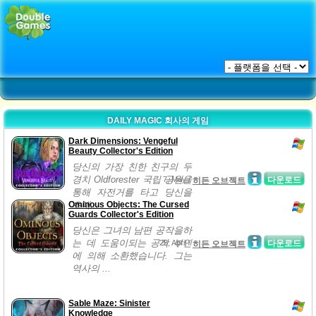
DAILY MAGIC 회사의 게임
Dark Dimensions: Vengeful
Beauty Collector's Edition
당신의 가장 친한 친구의 두
경치 Oldforester 국립 공원을
7, May /
다운로드
히든 오브젝트
통해 자전거를 타고 당신을
Ominous Objects: The Cursed
초대...
Guards Collector's Edition
당신은 그녀의 남편 공작을하
는 데 도움이되는 공작 부인
28, April /
다운로드
히든 오브젝트
에 의해 소환했습니다. 그는
역사의 ...
Sable Maze: Sinister
Knowledge