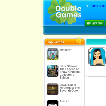
Alpha Kimor
예:
멀티 플레이어
Top Games
Minecraft
Dark Strokes:
The Legend of
Snow Kingdom.
Collector's
Edition
Jewel Quest
Mysteries: The
Seventh Gate
Arma 3