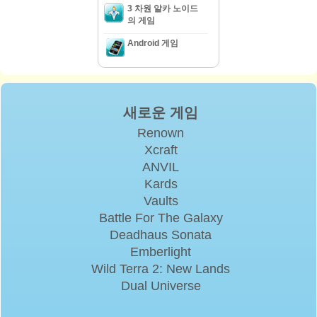
3 차원 알카 노이드
의 게임
Android 게임
새로운 게임
Renown
Xcraft
ANVIL
Kards
Vaults
Battle For The Galaxy
Deadhaus Sonata
Emberlight
Wild Terra 2: New Lands
Dual Universe