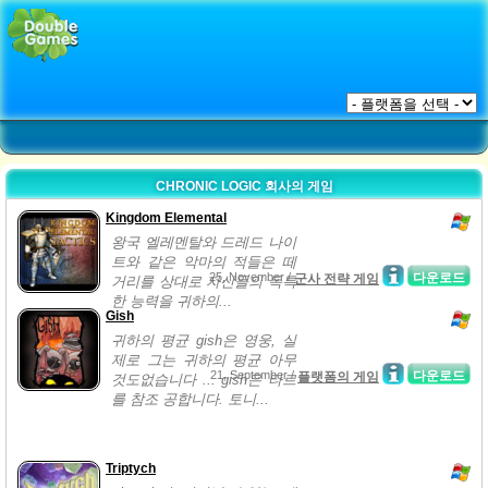
CHRONIC LOGIC 회사의 게임
Kingdom Elemental
왕국 엘레멘탈와 드레드 나이
트와 같은 악마의 적들은 떼
25, November /
다운로드
군사 전략 게임
거리를 상대로 자신들의 독특
한 능력을 귀하의...
Gish
귀하의 평균 gish은 영웅, 실
제로 그는 귀하의 평균 아무
21, September /
다운로드
플랫폼의 게임
것도없습니다 ... gish은 타르
를 참조 공합니다. 토니...
Triptych