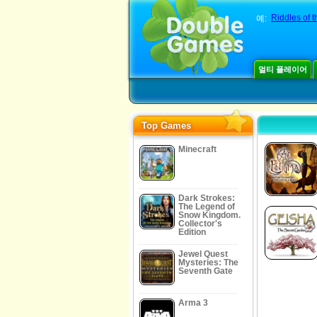
Riddles of t
예:
멀티 플레이어
Top Games
Minecraft
Dark Strokes:
The Legend of
Snow Kingdom.
Collector's
Edition
Jewel Quest
Mysteries: The
Seventh Gate
Arma 3