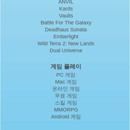
ANVIL
Kards
Vaults
Battle For The Galaxy
Deadhaus Sonata
Emberlight
Wild Terra 2: New Lands
Dual Universe
게임 플레이
PC 게임
Mac 게임
온라인 게임
무료 게임
스킬 게임
MMORPG
Android 게임