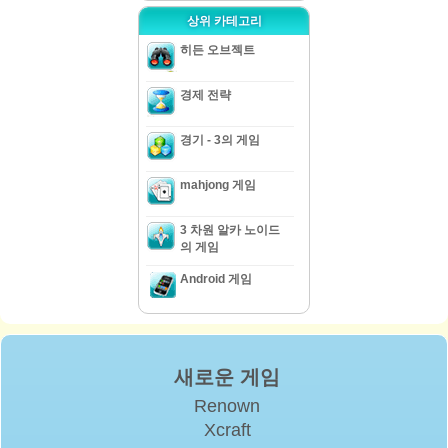
상위 카테고리
히든 오브젝트
경제 전략
경기 - 3의 게임
mahjong 게임
3 차원 알카 노이드
의 게임
Android 게임
새로운 게임
Renown
Xcraft