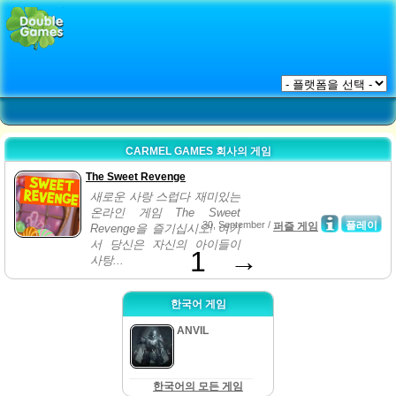
CARMEL GAMES 회사의 게임
The Sweet Revenge
새로운 사랑 스럽다 재미있는
온라인 게임 The Sweet
30, September /
플레이
퍼즐 게임
Revenge을 즐기십시오! 여기
서 당신은 자신의 아이들이
1
→
사탕...
한국어 게임
ANVIL
한국어의 모든 게임