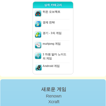
상위 카테고리
히든 오브젝트
경제 전략
경기 - 3의 게임
mahjong 게임
3 차원 알카 노이드
의 게임
Android 게임
새로운 게임
Renown
Xcraft