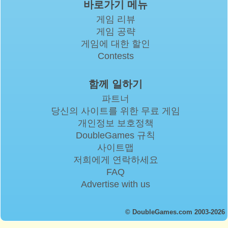
바로가기 메뉴
게임 리뷰
게임 공략
게임에 대한 할인
Contests
함께 일하기
파트너
당신의 사이트를 위한 무료 게임
개인정보 보호정책
DoubleGames 규칙
사이트맵
저희에게 연락하세요
FAQ
Advertise with us
© DoubleGames.com 2003-2026