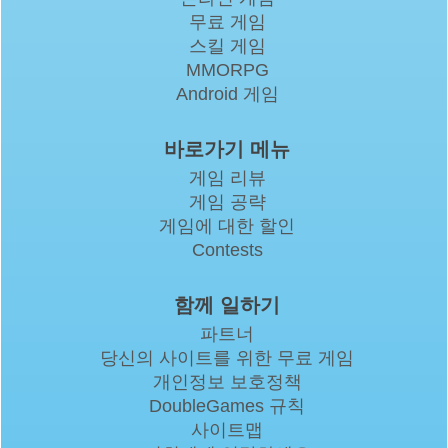
무료 게임
스킬 게임
MMORPG
Android 게임
바로가기 메뉴
게임 리뷰
게임 공략
게임에 대한 할인
Contests
함께 일하기
파트너
당신의 사이트를 위한 무료 게임
개인정보 보호정책
DoubleGames 규칙
사이트맵