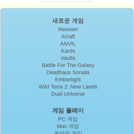
새로운 게임
Renown
Xcraft
ANVIL
Kards
Vaults
Battle For The Galaxy
Deadhaus Sonata
Emberlight
Wild Terra 2: New Lands
Dual Universe
게임 플레이
PC 게임
Mac 게임
온라인 게임