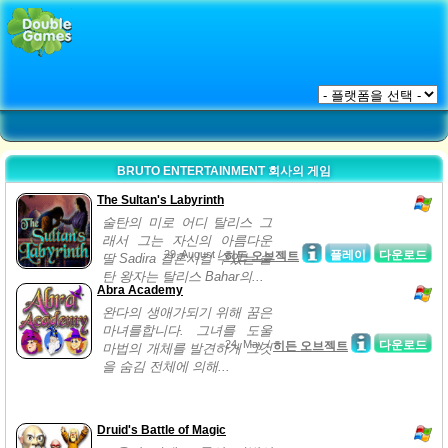
BRUTO ENTERTAINMENT 회사의 게임
The Sultan's Labyrinth
술탄의 미로 어디 탈리스 그
래서 그는 자신의 아름다운
29, August /
플레이
다운로드
히든 오브젝트
딸 Sadira 결혼시킬 수있는 술
탄 왕자는 탈리스 Bahar의...
Abra Academy
완다의 생애가되기 위해 꿈은
마녀를합니다. 그녀를 도울
24, May /
다운로드
히든 오브젝트
마법의 개체를 발견하게 그것
을 숨김 전체에 의해...
Druid's Battle of Magic