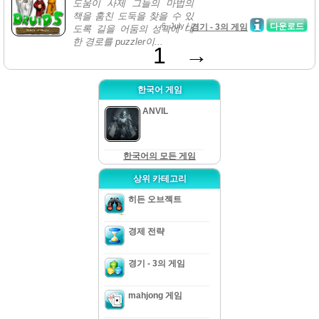
도움이 사제 그들의 마법의
책을 훔친 도둑을 찾을 수 있
6, July /
다운로드
경기 - 3의 게임
도록 길을 어둠의 성곽에 대
한 경로를 puzzler이...
1
→
한국어 게임
ANVIL
한국어의 모든 게임
상위 카테고리
히든 오브젝트
경제 전략
경기 - 3의 게임
mahjong 게임