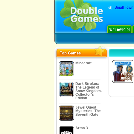
Small Town T
예:
멀티 플레이어
Top Games
Minecraft
Dark Strokes:
The Legend of
Snow Kingdom.
Collector's
Edition
Jewel Quest
Mysteries: The
Seventh Gate
Arma 3