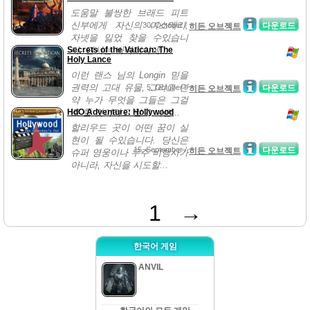
도움말 불쌍한 브래드 피트
신부에게 자신의 미스테리,
30, October /
다운로드
히든 오브젝트
자넷을 잃었 찾을 수있습니
Secrets of the Vatican: The
다. 단서는 바바리아에...
Holy Lance
이런 랜스 님의 Longin 믿을
권력의 고대 유물, 그리고 만
5, October /
다운로드
히든 오브젝트
약 누가 무엇을 그들은 그걸
HdO Adventure: Hollywood
로 할 것이라고 알고 나쁜...
할리우드 곳이 어떤 꿈이 실
현이 될 수있습니다. 당신은
15, September /
다운로드
히든 오브젝트
슈퍼 영웅이나 우주 비행사가
아니라, 자신을 시도할...
1
→
한국어 게임
ANVIL