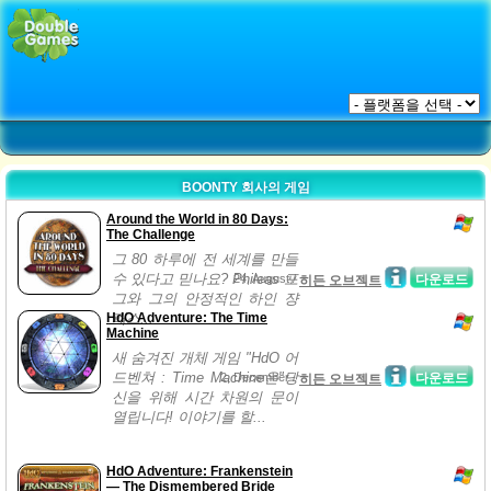
BOONTY 회사의 게임
Around the World in 80 Days:
The Challenge
그 80 하루에 전 세계를 만들
수 있다고 믿나요? Phileas 포
24, August /
다운로드
히든 오브젝트
그와 그의 안정적인 하인 쟝
HdO Adventure: The Time
패스...
Machine
새 숨겨진 개체 게임 "HdO 어
드벤쳐 : Time Machine은"당
2, December /
다운로드
히든 오브젝트
신을 위해 시간 차원의 문이
열립니다! 이야기를 할...
HdO Adventure: Frankenstein
— The Dismembered Bride