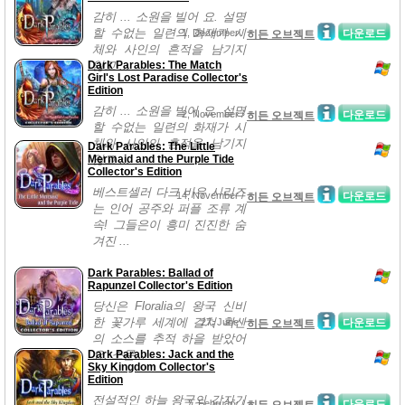
감히 ... 소원을 빌어 요. 설명
할 수없는 일련의 화재가 시
1, December /
다운로드
히든 오브젝트
체와 사인의 흔적을 남기지
Dark Parables: The Match
않고 ...
Girl's Lost Paradise Collector's
Edition
감히 ... 소원을 빌어 요. 설명
2, November /
다운로드
히든 오브젝트
할 수없는 일련의 화재가 시
체와 사인의 흔적을 남기지
Dark Parables: The Little
Mermaid and the Purple Tide
않고 ...
Collector's Edition
베스트셀러 다크 비유 시리즈
14, November /
다운로드
히든 오브젝트
는 인어 공주와 퍼플 조류 계
속! 그들은이 흥미 진진한 숨
겨진 ...
Dark Parables: Ballad of
Rapunzel Collector's Edition
당신은 Floralia의 왕국 신비
한 꽃가루 세계에 걸쳐 확산
27, June /
다운로드
히든 오브젝트
의 소스를 추적 하을 받았어
Dark Parables: Jack and the
요. 소문...
Sky Kingdom Collector's
Edition
전설적인 하늘 왕국의 갑자기
7, February /
다운로드