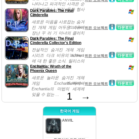
히든 오브젝트
나타나고 파괴적인 사격은 순
진한 마을 나 가길. 동화 형사
Dark Parables: The Final
Cinderella
로 ...
새로운 마음을 사로잡는 숨겨
진 개체 게임 어두운 비유에
22, June /
다운로드
히든 오브젝트
장난 꾸 러 기 마녀의 클러치
Dark Parables: The Final
에서 ...
Cinderella Collector's Edition
전설적인 숨겨진 개체 게임
시리즈 다크 비유의 adorers
24, May /
다운로드
히든 오브젝트
에 대 한 좋은 소식. 릴리스의
Enchantia: Wrath of the
새로운...
Phoenix Queen
새로운 놀라운 숨겨진 개체
게임 Enchantia에에서
25, March /
다운로드
히든 오브젝트
Enchantia의 마법의 세계에
1
→
잊을 수 없는 ...
한국어 게임
ANVIL