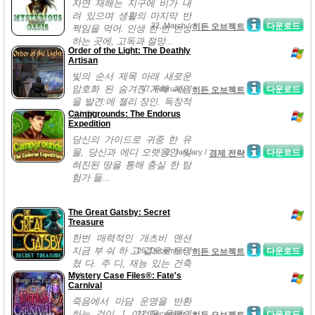
자연 재해는 지구에 비가 내
려 있으며 생활의 마지막 반
22, March /
다운로드
히든 오브젝트
짝임을 먹어. 인생 한 번 번성
하는 곳에, 고독과 절망...
Order of the Light: The Deathly
Artisan
빛의 순서 제목 아래 새로운
암호화 된 숨겨진 개체 게임
17, February /
다운로드
히든 오브젝트
을 발견:에 젤리 장인. 독창적
Campgrounds: The Endorus
인 형...
Expedition
당신의 가이드로 귀중 한 유
물, 당신과 에디 오랫동안 잊
2, January /
다운로드
경제 전략
혀진된 땅을 통해 충실 한 탐
험가 들...
The Great Gatsby: Secret
Treasure
한번 매력적인 개츠비 맨션
지금 부 숴 하 고 겉으로 도망
26, December /
다운로드
히든 오브젝트
쳤 다. 주 디, 재능 있는 건축
Mystery Case Files®: Fate's
가 ...
Carnival
죽음에서 마담 운명을 반환
하는 것이...! 이것은 운명의
21, December /
다운로드