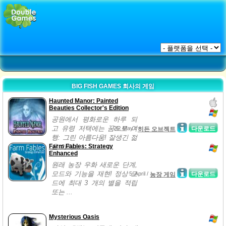
BIG FISH GAMES 회사의 게임
Haunted Manor: Painted
Beauties Collector's Edition
공원에서 평화로운 하루 되
고 유령 저택에는 꿈으로 여
25, May /
다운로드
히든 오브젝트
행: 그린 아름다움! 잘생긴 젊
Farm Fables: Strategy
은 아티...
Enhanced
원래 농장 우화 새로운 단계,
모드와 기능을 재현! 정상 모
5, April /
다운로드
농장 게임
드에 최대 3 개의 별을 적립
또는 ...
Mysterious Oasis