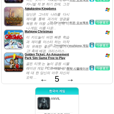
히든 오브젝트
카니발 적 본 하기 전에, 그것
Awakening Kingdoms
은 가...
당신은 그녀의 나라를 다시
재미를 통해 과거의 영광을
19, December /
다운로드
히든 오브젝트
복원 하 여왕 소피아 선택 미
니-게임, 아름 다운...
Mahjong Christmas
이 카드놀이 버전 빠른 학습
과 재미를 마스터 하는 마작
19, December /
다운로드
mahjong 게임
의 유쾌한 좋은 시간을가지
고! 축제 배경, 크리스마스...
Golden Ticket: An Amusement
Park Sim Game Free to Play
골든 티켓:는 놀이 공원 시뮬
레이션 게임 PC와 매일 상 여
17, December /
다운로드
전략 시뮬레이션
에 대 한 당신의 아주 자신의
←
5
→
오락 ...
한국어 게임
ANVIL