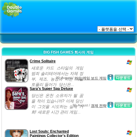
BIG FISH GAMES 회사의 게임
Crime Solitaire
새로운 카드 스타일의 게임
범죄 솔리테어에서는 자체 정
30, August /
다운로드
카드 게임 보드 게임
부, 제조, 농장과 바쁜 마을
토플리 들어가. 당신은...
Sara's Super Spa Deluxe
당신은 온천 소유자가 될 꿈
을 적이 있습니까? 이제 당신
30, August /
다운로드
경제 전략
이 그것을 시도하는 실제 기
회! 새로운 시간 관리 게임...
Lost Souls: Enchanted
Paintings Collector's Edition