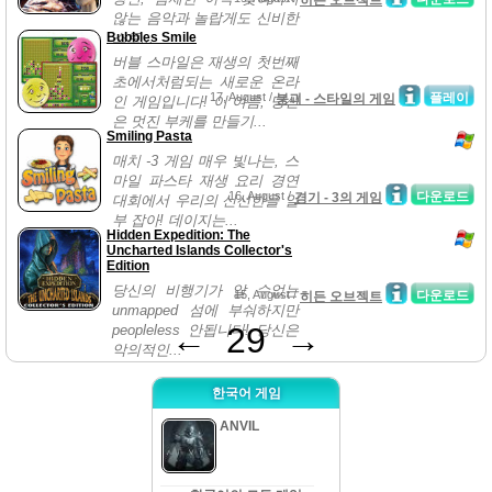
히든 오브젝트
않는 음악과 놀랍게도 신비한
Bubbles Smile
스토...
버블 스마일은 재생의 첫번째
초에서처럼되는 새로운 온라
17, August /
플레이
붕괴 - 스타일의 게임
인 게임입니다! 이 여름, 당신
은 멋진 부케를 만들기...
Smiling Pasta
매치 -3 게임 매우 빛나는, 스
마일 파스타 재생 요리 경연
16, August /
다운로드
경기 - 3의 게임
대회에서 우리의 신선한을 일
부 잡아! 데이지는...
Hidden Expedition: The
Uncharted Islands Collector's
Edition
당신의 비행기가 알 수없는
15, August /
다운로드
히든 오브젝트
unmapped 섬에 부숴하지만
←
29
→
peopleless 안됩니다! 당신은
악의적인...
한국어 게임
ANVIL