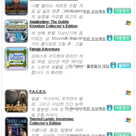
나쁨 벨라는 새로운 모험 게
임 길 잃은 영혼 그녀의 아이
29, August /
다운로드
히든 오브젝트
의 실종을 저장할 최고의 숨
Awakening: The Goblin
겨진 개...
Kingdom Collector's Edition
세 번째 분할 각성시기에 꿈
이없는 성, Moonfell 우드 두
26, August /
다운로드
히든 오브젝트
가지 흥미로운 모험 후 : 고블
Forest Adventure
린 왕...
포레스트 어드벤처 온라인 게
임 재생, 당신은 작은 재미있
21, August /
플레이
플랫폼의 게임
는 노란색 생물을 도와 줘야
합니다. 이 화려한...
F.A.C.E.S.
얼굴 - 미스터리, 초자연의 발
생, 그리고 이상한 인간 능력
20, August /
다운로드
히든 오브젝트
의 충분한 가득 또 다른 캐주
얼 모험 이야기. ....
Twisted Lands: Insomniac
Collector's Edition
아름다운 풍경, 탐험에 여러
장면, 섬세한 아직 잊혀지지
19, August /
다운로드