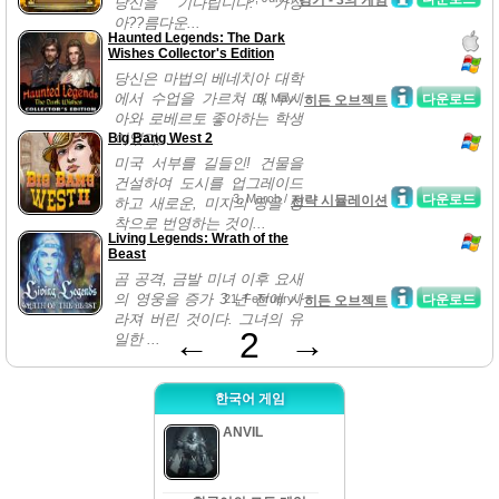
경기 - 3의 게임
당신을 기다립니다. 가장
아??름다운...
Haunted Legends: The Dark
Wishes Collector's Edition
당신은 마법의 베네치아 대학
에서 수업을 가르쳐 때 루시
8, May /
다운로드
히든 오브젝트
아와 로베르토 좋아하는 학생
Big Bang West 2
이었다,...
미국 서부를 길들인! 건물을
건설하여 도시를 업그레이드
3, March /
다운로드
전략 시뮬레이션
하고 새로운, 미지의 땅을 정
착으로 번영하는 것이...
Living Legends: Wrath of the
Beast
곰 공격, 금발 미녀 이후 요새
의 영웅을 증가 3 년 전에 사
21, February /
다운로드
히든 오브젝트
라져 버린 것이다. 그녀의 유
←
2
→
일한 ...
한국어 게임
ANVIL