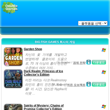
BIG FISH GAMES 회사의 게임
Garden Shop
자신의 꽃 가게를 개발하고
번영하게! 클로이의 도움으
13, October /
다운로드
경제 전략
로, 70 개 이상의 흥미 진진한
수준에서 여러 가지...
Dark Realm: Princess of Ice
Collector's Edition
미친 머리는 다크 Realmstory
라인의 흥미 진진한 계속 선
16, August /
다운로드
히든 오브젝트
물! 이 시간, 당신은 Nypha의
이웃 ...
Spirits of Mystery: Chains of
Promise Collector's Edition