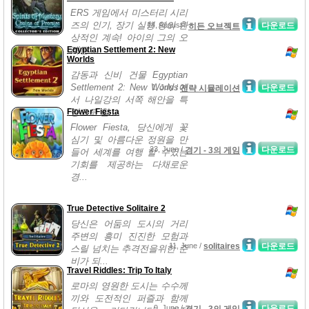
ERS 게임에서 미스터리 시리
즈의 인기, 장기 실행 영의 환
14, August /
다운로드
히든 오브젝트
상적인 계속! 아이의 그의 오
Egyptian Settlement 2: New
래된 ...
Worlds
감동과 신비 건물 Egyptian
Settlement 2: New Worlds에
1, July /
다운로드
전략 시뮬레이션
서 나일강의 서쪽 해안을 특
Flower Fiesta
징으로 할...
Flower Fiesta, 당신에게 꽃
심기 및 아름다운 정원을 만
23, June /
다운로드
경기 - 3의 게임
들어 세계를 여행 할 수있는
기회를 제공하는 다채로운
경...
True Detective Solitaire 2
당신은 어둠의 도시의 거리
주변의 흥미 진진한 모험과
11, June /
solitaires
다운로드
스릴 넘치는 추격전을위한 준
비가 되...
Travel Riddles: Trip To Italy
로마의 영원한 도시는 수수께
끼와 도전적인 퍼즐과 함께
9, June /
다운로드