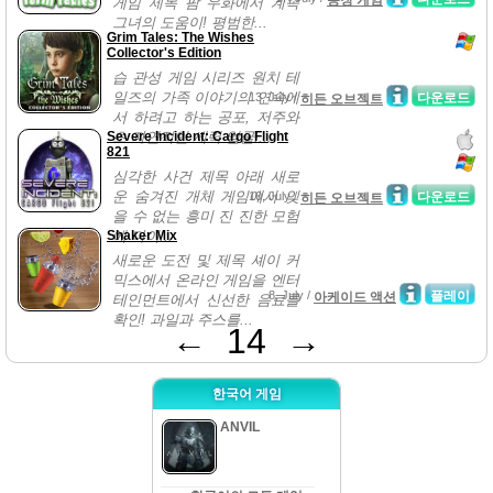
농장 게임
게임 제목 팜 우화에서 계속
그녀의 도움이! 평범한...
Grim Tales: The Wishes
Collector's Edition
습 관성 게임 시리즈 원치 테
일즈의 가족 이야기의 연속에
13, July /
다운로드
히든 오브젝트
서 하려고 하는 공포, 저주와
Severe Incident: Cargo Flight
초 자연적인 세력 얼굴!...
821
심각한 사건 제목 아래 새로
운 숨겨진 개체 게임에서 잊
10, July /
다운로드
히든 오브젝트
을 수 없는 흥미 진 진한 모험
Shaker Mix
에 다이...
새로운 도전 및 제목 셰이 커
믹스에서 온라인 게임을 엔터
8, July /
플레이
아케이드 액션
테인먼트에서 신선한 음료를
확인! 과일과 주스를...
←
14
→
한국어 게임
ANVIL