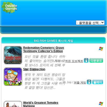
BIG FISH GAMES 회사의 게임
Redemption Cemetery: Grave
Testimony Collector’s Edition
오신 것을 환영 합니다 귀하
의 좋아하는 숨겨진 개체 모
3, August /
다운로드
히든 오브젝트
험 보너스 묘지의 세 번째 부
Star Connection
분: 무덤...
옛적 두 재미 있은 원숭이 망
원경 발견! 다행히도, 그들은
29, July /
플레이
퍼즐 게임
현명 하 게 그것을 사용 하기
로 결정 했다! 당신은...
World's Greatest Temples
Mahjong