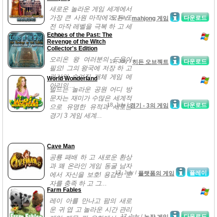
새로운 놀라운 게임 세계에서
가장 큰 사원 마작에 모든 도
25, July /
다운로드
mahjong 게임
전 마작 레벨을 극복 하 고 세
Echoes of the Past: The
계의...
Revenge of the Witch
Collector's Edition
오리온 왕 여러분의 도움이
19, July /
다운로드
히든 오브젝트
필요! 그의 왕국에 저장 하 고
과거의 숨겨진 개체 게임 메
World Wonderland
아리의...
빌드는 놀라운 공원 어디 방
문자는 재미가 수많은 세계적
18, July /
다운로드
경기 - 3의 게임
으로 유명한 유적과 새로운
경기 3 게임 세계...
Cave Man
공룡 패배 하 고 새로운 환상
과 꽤 온라인 게임 동굴 남자
17, July /
플레이
플랫폼의 게임
에서 자신을 보호! 용감한 문
자를 충족 하 고 그...
Farm Fables
레이 아를 만나고 팜의 새로
운 귀 엽 고 놀라운 시간 관리
17, July /
다운로드