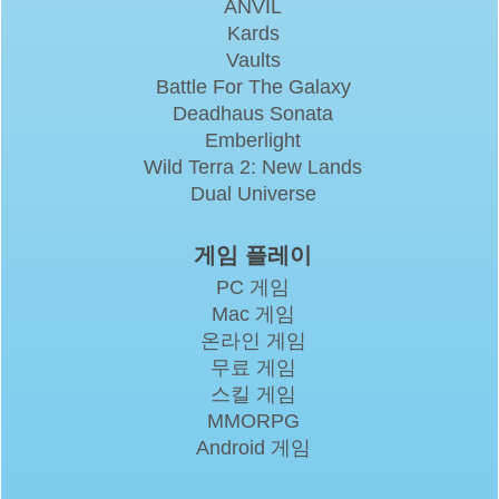
ANVIL
Kards
Vaults
Battle For The Galaxy
Deadhaus Sonata
Emberlight
Wild Terra 2: New Lands
Dual Universe
게임 플레이
PC 게임
Mac 게임
온라인 게임
무료 게임
스킬 게임
MMORPG
Android 게임