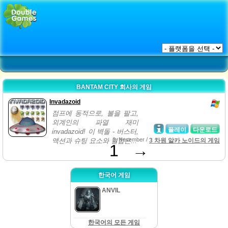
BANTAM CITY 회사의 게임
Invadazoid
점프에 동적으로, 볼을 팔고,
외계인의 파열 재미
플레이
다운로드
invadazoid! 이 벽돌 - 버스터,
6, November /
액션과 슈팅 요소와 결합은...
3 차원 알카 노이드의 게임
1
→
한국어 게임
ANVIL
한국어의 모든 게임