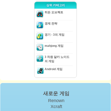
상위 카테고리
히든 오브젝트
경제 전략
경기 - 3의 게임
mahjong 게임
3 차원 알카 노이드
의 게임
Android 게임
새로운 게임
Renown
Xcraft