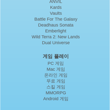
ANVIL
Kards
Vaults
Battle For The Galaxy
Deadhaus Sonata
Emberlight
Wild Terra 2: New Lands
Dual Universe
게임 플레이
PC 게임
Mac 게임
온라인 게임
무료 게임
스킬 게임
MMORPG
Android 게임