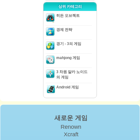
상위 카테고리
히든 오브젝트
경제 전략
경기 - 3의 게임
mahjong 게임
3 차원 알카 노이드
의 게임
Android 게임
새로운 게임
Renown
Xcraft