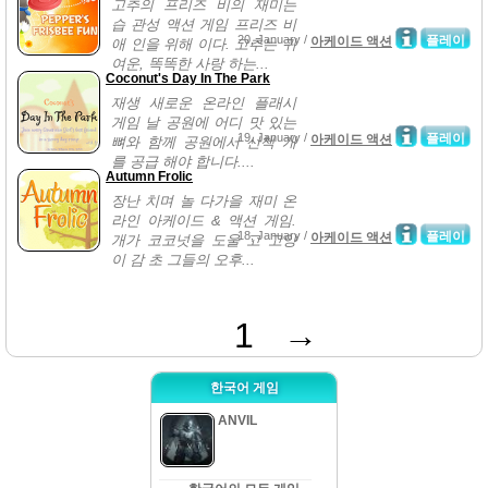
고추의 프리즈 비의 재미는
습 관성 액션 게임 프리즈 비
20, January /
플레이
아케이드 액션
애 인을 위해 이다. 고추는 귀
여운, 똑똑한 사랑 하는...
Coconut's Day In The Park
재생 새로운 온라인 플래시
게임 날 공원에 어디 맛 있는
19, January /
플레이
아케이드 액션
뼈와 함께 공원에서 산책 개
를 공급 해야 합니다....
Autumn Frolic
장난 치며 놀 다가을 재미 온
라인 아케이드 & 액션 게임.
18, January /
플레이
아케이드 액션
개가 코코넛을 도울 고 고양
이 감 초 그들의 오후...
1
→
한국어 게임
ANVIL