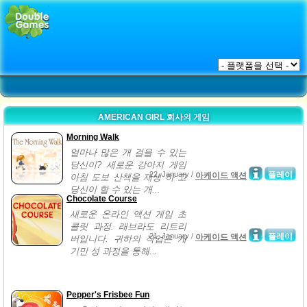
AMERICAN GIRL 회사의 게임
Morning Walk
얼마나 많은 개 걸을 수 있는
당신이? 새로운 강아지 게임
22, January /
플레이
아케이드 액션
아침 도보 산책을 재생 하 고
당신이 할 수 있는 개...
Chocolate Course
새로운 온라인 액션 게임 초
콜릿 과정. 래브라도 리트리
21, January /
플레이
아케이드 액션
버입니다. 귀하의 작업은 개
기민 성 과정을 통해...
Pepper's Frisbee Fun