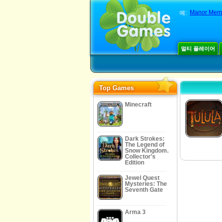
Manor Mem
예:
멀티 플레이어
Top Games
Minecraft
Dark Strokes:
The Legend of
Snow Kingdom.
Collector's
Edition
Jewel Quest
Mysteries: The
Seventh Gate
Arma 3