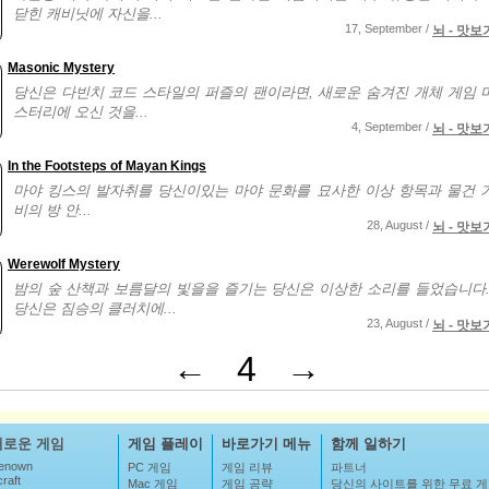
닫힌 캐비닛에 자신을...
17, September /
뇌 - 맛보
Masonic Mystery
당신은 다빈치 코드 스타일의 퍼즐의 팬이라면, 새로운 숨겨진 개체 게임 
스터리에 오신 것을...
4, September /
뇌 - 맛보
In the Footsteps of Mayan Kings
마야 킹스의 발자취를 당신이있는 마야 문화를 묘사한 이상 항목과 물건 
비의 방 안...
28, August /
뇌 - 맛보
Werewolf Mystery
밤의 숲 산책과 보름달의 빛을을 즐기는 당신은 이상한 소리를 들었습니다.
당신은 짐승의 클러치에...
23, August /
뇌 - 맛보
←
4
→
새로운 게임
게임 플레이
바로가기 메뉴
함께 일하기
enown
PC 게임
게임 리뷰
파트너
raft
Mac 게임
게임 공략
당신의 사이트를 위한 무료 