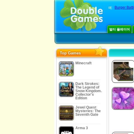
Burger Batt
예:
멀티 플레이어
Top Games
Minecraft
Dark Strokes:
The Legend of
Snow Kingdom.
Collector's
Edition
Jewel Quest
Mysteries: The
Seventh Gate
Arma 3