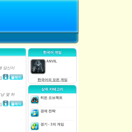
한국어 게임
ANVIL
왜 당신이
플레이
기
한국어의 모든 게임
상위 카테고리
냥 몇 허
히든 오브젝트
플레이
기
경제 전략
경기 - 3의 게임