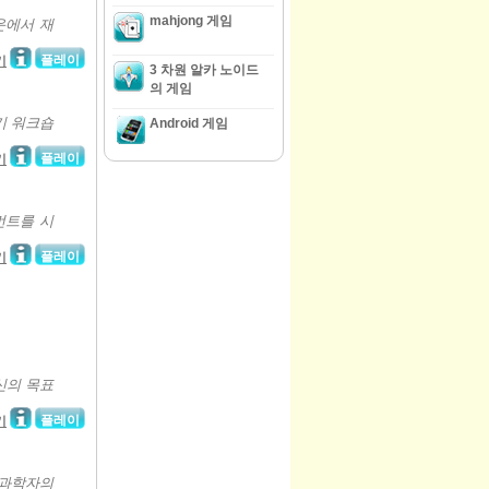
mahjong 게임
운에서 재
플레이
기
3 차원 알카 노이드
의 게임
기 워크숍
Android 게임
플레이
기
먼트를 시
플레이
기
신의 목표
플레이
기
 과학자의