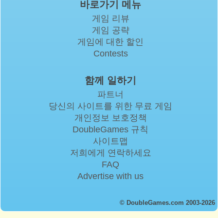
바로가기 메뉴
게임 리뷰
게임 공략
게임에 대한 할인
Contests
함께 일하기
파트너
당신의 사이트를 위한 무료 게임
개인정보 보호정책
DoubleGames 규칙
사이트맵
저희에게 연락하세요
FAQ
Advertise with us
© DoubleGames.com 2003-2026