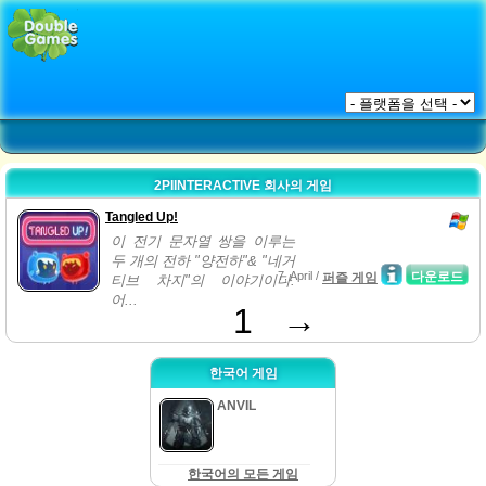
2PIINTERACTIVE 회사의 게임
Tangled Up!
이 전기 문자열 쌍을 이루는
두 개의 전하 "양전하"& "네거
7, April /
다운로드
퍼즐 게임
티브 차지"의 이야기이다.
어...
1
→
한국어 게임
ANVIL
한국어의 모든 게임