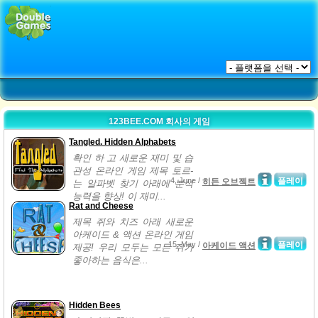
123BEE.COM 회사의 게임
Tangled. Hidden Alphabets
확인 하 고 새로운 재미 및 습
관성 온라인 게임 제목 토르-
4, June /
플레이
히든 오브젝트
는 알파벳 찾기 아래에 분석
능력을 향상! 이 재미...
Rat and Cheese
제목 쥐와 치즈 아래 새로운
아케이드 & 액션 온라인 게임
15, May /
플레이
아케이드 액션
제공! 우리 모두는 모든 쥐가
좋아하는 음식은...
Hidden Bees