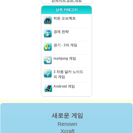
한국어의 모든 게임
상위 카테고리
히든 오브젝트
경제 전략
경기 - 3의 게임
mahjong 게임
3 차원 알카 노이드
의 게임
Android 게임
새로운 게임
Renown
Xcraft