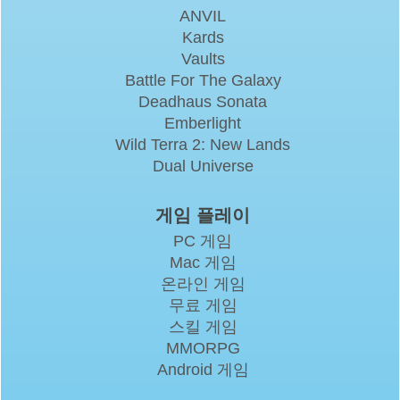
ANVIL
Kards
Vaults
Battle For The Galaxy
Deadhaus Sonata
Emberlight
Wild Terra 2: New Lands
Dual Universe
게임 플레이
PC 게임
Mac 게임
온라인 게임
무료 게임
스킬 게임
MMORPG
Android 게임