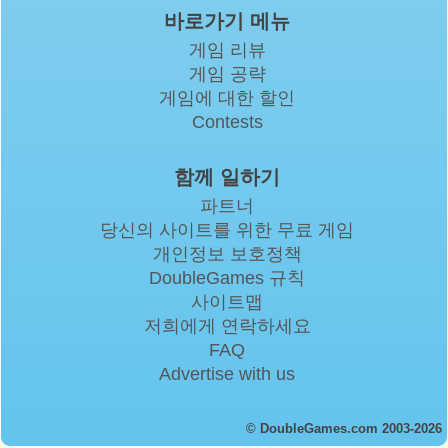
바로가기 메뉴
게임 리뷰
게임 공략
게임에 대한 할인
Contests
함께 일하기
파트너
당신의 사이트를 위한 무료 게임
개인정보 보호정책
DoubleGames 규칙
사이트맵
저희에게 연락하세요
FAQ
Advertise with us
© DoubleGames.com 2003-2026