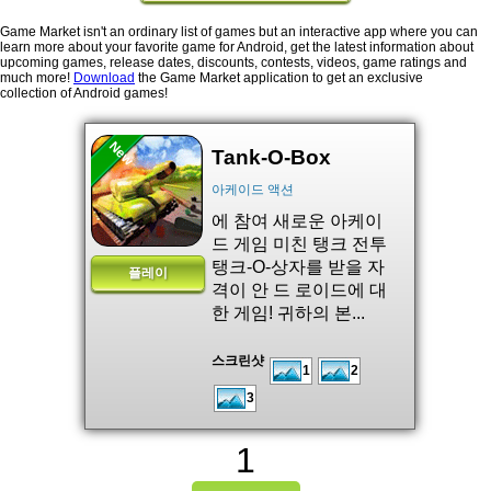
Game Market isn't an ordinary list of games but an interactive app where you can
learn more about your favorite game for Android, get the latest information about
upcoming games, release dates, discounts, contests, videos, game ratings and
much more!
Download
the Game Market application to get an exclusive
collection of Android games!
New
Tank-O-Box
아케이드 액션
에 참여 새로운 아케이
드 게임 미친 탱크 전투
탱크-O-상자를 받을 자
플레이
격이 안 드 로이드에 대
한 게임! 귀하의 본...
스크린샷
1
2
3
1