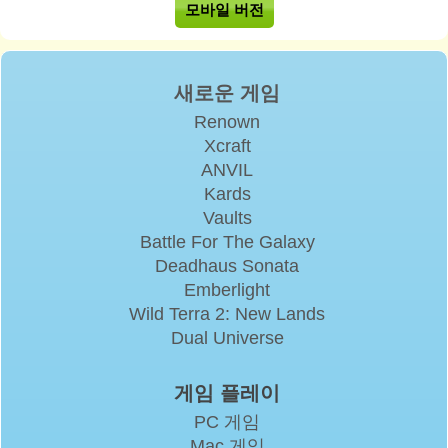
모바일 버전
새로운 게임
Renown
Xcraft
ANVIL
Kards
Vaults
Battle For The Galaxy
Deadhaus Sonata
Emberlight
Wild Terra 2: New Lands
Dual Universe
게임 플레이
PC 게임
Mac 게임