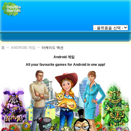
→
→
홈
ANDROID 게임
아케이드 액션
Android 게임
All your favourite games for Android in one app!